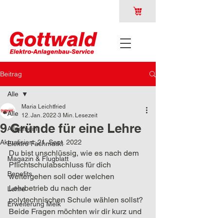
Beitrag
Alle
Maria Leichtfried
Alle
12. Jan. 2022
3 Min. Lesezeit
9 Gründe für eine Lehre
Allgemein
Aktualisiert:
21. Sept. 2022
Elektro Fachmarkt
Du bist unschlüssig, wie es nach dem 
Magazin & Flugblatt
Pflichtschulabschluss für dich 
Benefits
weitergehen soll oder welchen 
Lehrbetrieb du nach der 
Lehre
polytechnischen Schule wählen sollst? 
Erweiterung Melk
Beide Fragen möchten wir dir kurz und 