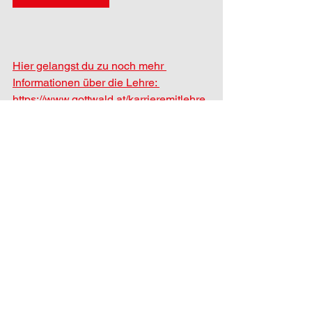
Hier gelangst du zu noch mehr 
Informationen über die Lehre: 
https://www.gottwald.at/karrieremitlehre
Allgemein
Lehre
Alle ansehen
Aktuelle Beiträge