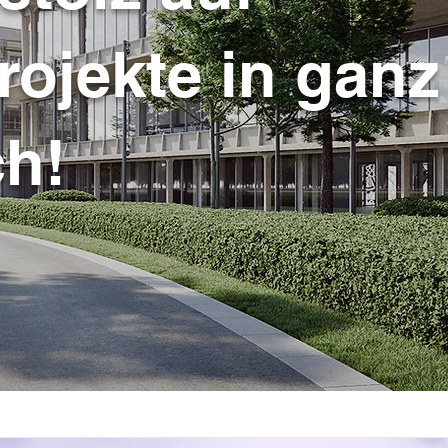
rojekte in ganz
ch!