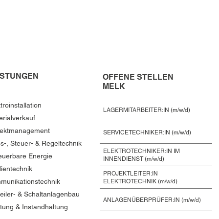
ISTUNGEN
OFFENE STELLEN
MELK
troinstallation
LAGERMITARBEITER:IN (m/w/d)
erialverkauf
jektmanagement
SERVICETECHNIKER:IN (m/w/d)
s-, Steuer- & Regeltechnik
ELEKTROTECHNIKER:IN IM
euerbare Energie
INNENDIENST (m/w/d)
ientechnik
PROJEKTLEITER:IN
munikationstechnik
ELEKTROTECHNIK (m/w/d)
teiler- & Schaltanlagenbau
ANLAGENÜBERPRÜFER:IN (m/w/d)
tung & Instandhaltung