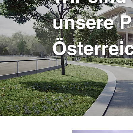
unsere P
Österrei