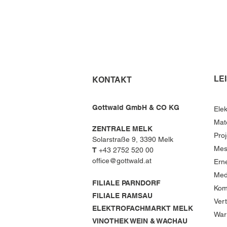
LE
KONTAKT
Gottwald GmbH & CO KG
Elek
Mat
ZENTRALE MELK
Pro
Solarstraße 9, 3390 Melk
Mes
T
+43 2752 520 00
office@gottwald.at
Ern
Med
FILIALE PARNDORF
Kom
FILIALE RAMSAU
Ver
ELEKTROFACHMARKT MELK
War
VINOTHEK WEIN & WACHAU