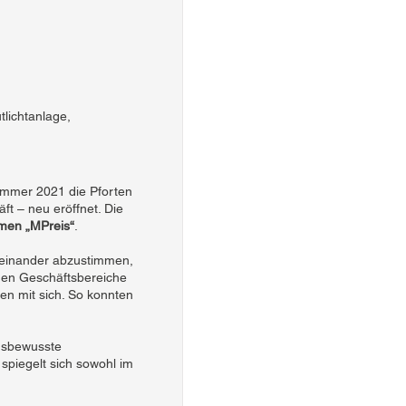
lichtanlage,
ommer 2021 die Pforten
t – neu eröffnet. Die
hmen „MPreis“
.
iteinander abzustimmen,
nen Geschäftsbereiche
en mit sich. So konnten
gsbewusste
spiegelt sich sowohl im