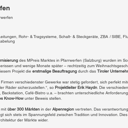
fen
rwerfen
itungen, Rohr- & Tragsysteme, Schalt- & Steckgeräte, ZBA / SIBE, Flut
kabelung
nisierung
des MPreis Marktes in Pfarrwerfen (Salzburg) wurden im S
erissen und wenige Monate später – rechtzeitig zum Weihnachtsgeschäf
diesem Projekt die
erstmalige Beauftragung
durch das
Tiroler Unterne
en Firmen verschiedenster Gewerke war stetig gefordert, sich perfekt m
ler Räder sicherzustellen.“, so
Projektleiter Erik Haydn
. Die verschiede
 Backstation, Café-Bistro u.a. – brachten unterschiedliche Anforderung
les Know-How
unter Beweis stellen.
t mit
über 300 Märkten
in der
Alpenregion
vertreten. Das verantwortun
 sich stets im Spannungsfeld zwischen Tradition und Innovation. Dies 
rchitektur der Märkte wider.