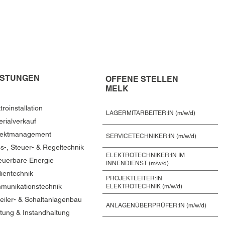
ISTUNGEN
OFFENE STELLEN
MELK
troinstallation
LAGERMITARBEITER:IN (m/w/d)
erialverkauf
jektmanagement
SERVICETECHNIKER:IN (m/w/d)
s-, Steuer- & Regeltechnik
ELEKTROTECHNIKER:IN IM
euerbare Energie
INNENDIENST (m/w/d)
ientechnik
PROJEKTLEITER:IN
munikationstechnik
ELEKTROTECHNIK (m/w/d)
teiler- & Schaltanlagenbau
ANLAGENÜBERPRÜFER:IN (m/w/d)
tung & Instandhaltung