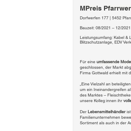
MPreis Pfarrwer
Dorfwerfen 177 | 5452 Pfar
Bauzeit: 08/2021 – 12/2021
Leistungsumfang: Kabel & Le
Blitzschutzanlage, EDV Ver
Für eine
umfassende Moder
geschlossen, der Markt abg
Firma Gottwald erhielt mit 
„Eine Vielzahl an beteiligt
um ein Ineinandergreifen al
des Marktes – Fleischtheke,
unsere Kolleg:innen ihr
vol
Der
Lebensmittelhändler
is
Familienunternehmen bewegt
Sortiment als auch in der A