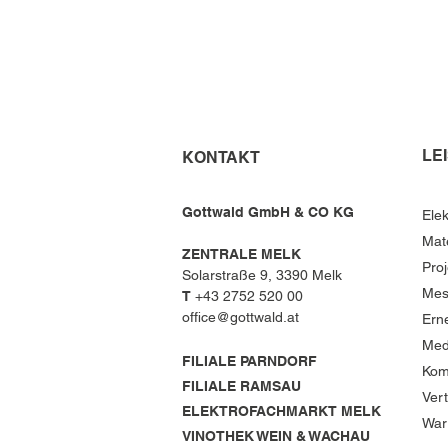
LE
KONTAKT
Gottwald GmbH & CO KG
Elek
Mat
ZENTRALE MELK
Pro
Solarstraße 9, 3390 Melk
Mes
T
+43 2752 520 00
office@gottwald.at
Ern
Med
FILIALE PARNDORF
Kom
FILIALE RAMSAU
Ver
ELEKTROFACHMARKT MELK
War
VINOTHEK WEIN & WACHAU