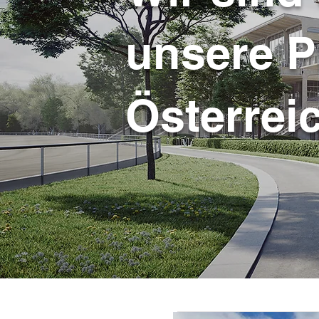
unsere P
Österrei