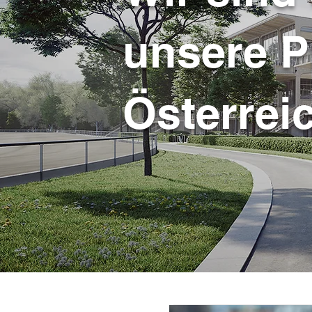
unsere P
Österrei