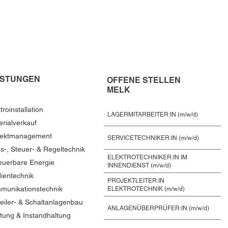
ISTUNGEN
OFFENE STELLEN
MELK
troinstallation
LAGERMITARBEITER:IN (m/w/d)
erialverkauf
jektmanagement
SERVICETECHNIKER:IN (m/w/d)
s-, Steuer- & Regeltechnik
ELEKTROTECHNIKER:IN IM
euerbare Energie
INNENDIENST (m/w/d)
ientechnik
PROJEKTLEITER:IN
munikationstechnik
ELEKTROTECHNIK (m/w/d)
teiler- & Schaltanlagenbau
ANLAGENÜBERPRÜFER:IN (m/w/d)
tung & Instandhaltung