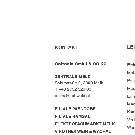
LE
KONTAKT
Gottwald GmbH & CO KG
Elek
Mat
ZENTRALE MELK
Pro
Solarstraße 9, 3390 Melk
Mes
T
+43 2752 520 00
office@gottwald.at
Ern
Med
FILIALE PARNDORF
Kom
FILIALE RAMSAU
Ver
ELEKTROFACHMARKT MELK
War
VINOTHEK WEIN & WACHAU