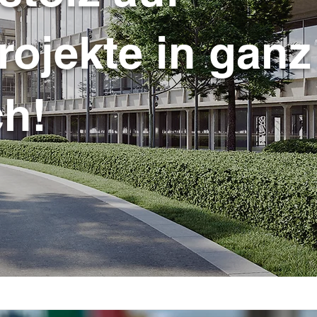
rojekte in ganz
ch!