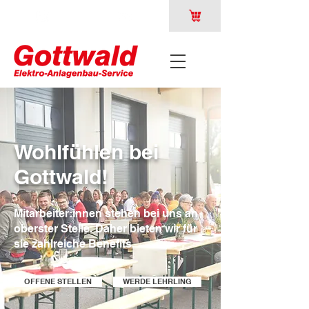
Wohlfühlen bei
Gottwald!
Mitarbeiter:innen stehen bei uns an
oberster Stelle. Daher bieten wir für
sie zahlreiche Benefits.
OFFENE STELLEN
WERDE LEHRLING