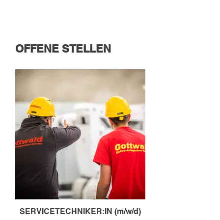
vor den Vorhang hol
viele Jahre hinweg 
Weg mit der Firma G
und ein wes
OFFENE STELLEN
SERVICETECHNIKER:IN (m/w/d)