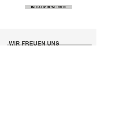
INITIATIV BEWERBEN
WIR FREUEN UNS
AUF IHRE ANFRAGE
Vorname
Nachname
e-mail
Telefonnummer