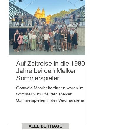
Auf Zeitreise in die 1980er-
Gottwald Suc
Jahre bei den Melker
Hinter jedem erfolg
Sommerspielen
stehen erfolgreiche
Teams, die ihr Enga
Gottwald Mitarbeiter:innen waren im
Leidenschaft in den A
Sommer 2026 bei den Melker
einbringen. Das Eng
Sommerspielen in der Wachauarena.
Mitarbeiter:innen un
unterschiedlichen Tä
die Firma Gottwald 
unserer Serie „Gott
ALLE BEITRÄGE
Stories“, möchten wir