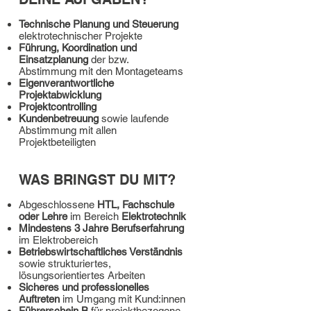
Technische Planung und Steuerung
elektrotechnischer Projekte
Führung, Koordination und
Einsatzplanung
der bzw.
Abstimmung mit den Montageteams
Eigenverantwortliche
Projektabwicklung
Projektcontrolling
Kundenbetreuung
sowie laufende
Abstimmung mit allen
Projektbeteiligten
WAS BRINGST DU MIT?
Abgeschlossene
HTL, Fachschule
oder Lehre
im Bereich
Elektrotechnik
Mindestens 3 Jahre Berufserfahrung
im Elektrobereich
Betriebswirtschaftliches Verständnis
sowie strukturiertes,
lösungsorientiertes Arbeiten
Sicheres und professionelles
Auftreten
im Umgang mit Kund:innen
Führerschein B
für projektbezogene