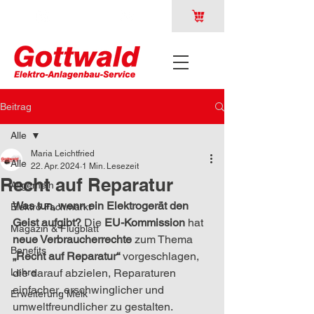
Beitrag
Alle
Maria Leichtfried
Alle
22. Apr. 2024
1 Min. Lesezeit
Recht auf Reparatur
Allgemein
Was tun, wenn ein Elektrogerät den 
Elektro Fachmarkt
Geist aufgibt? 
Die 
EU-Kommission
 hat 
Magazin & Flugblatt
neue Verbraucherrechte
 zum Thema 
Benefits
„Recht auf Reparatur“
 vorgeschlagen, 
Lehre
die darauf abzielen, Reparaturen 
einfacher, erschwinglicher und 
Erweiterung Melk
umweltfreundlicher zu gestalten.