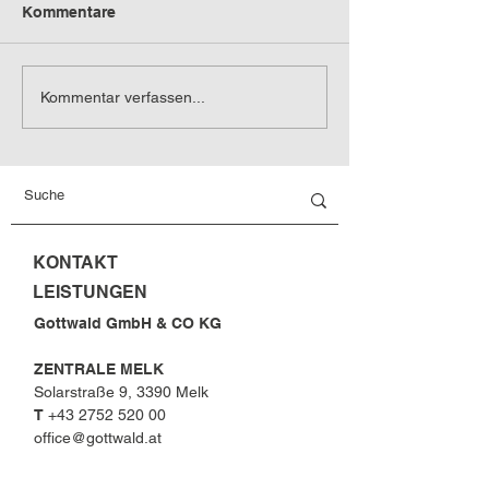
Kommentare
Gottwald Busin
Gottwald Success-
Kommentar verfassen...
Stories
KONTAKT
LEISTUNGEN
Gottwald GmbH & CO KG
ZENTRALE MELK
Solarstraße 9, 3390 Melk
T
+43 2752 520 00
office@gottwald.at
FILIALE PARNDORF