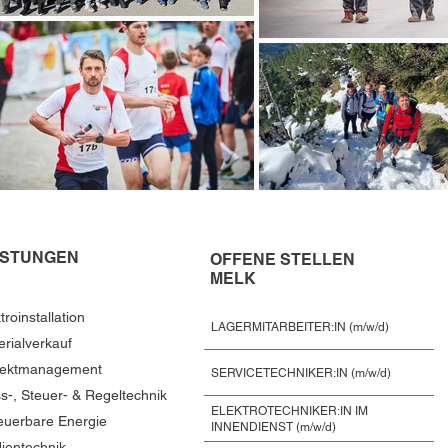
ISTUNGEN
OFFENE STELLEN
MELK
troinstallation
LAGERMITARBEITER:IN (m/w/d)
erialverkauf
jektmanagement
SERVICETECHNIKER:IN (m/w/d)
s-, Steuer- & Regeltechnik
ELEKTROTECHNIKER:IN IM
euerbare Energie
INNENDIENST (m/w/d)
ientechnik