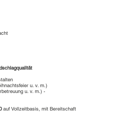
acht
schlagqualität
talten
hnachtsfeier u. v. m.)
betreuung u. v. m.) -
00
auf Vollzeitbasis, mit Bereitschaft