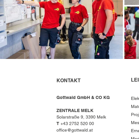
LE
KONTAKT
Gottwald GmbH & CO KG
Elek
Mat
ZENTRALE MELK
Pro
Solarstraße 9, 3390 Melk
Mes
T
+43 2752 520 00
office@gottwald.at
Ern
Med