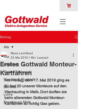
Beitrag
Alle
Maria Leichtfried
Alle
23. Mai 2019
1 Min. Lesezeit
Erstes Gottwald Monteur-
Allgemein
Kartfahren
Elektro Fachmarkt
Magazin & Flugblatt
Am Freitag, dem 17. Mai 2019 ging es 
für fast 20 unserer Monteure auf den 
Benefits
Wachauring in Melk. Dort durften sie 
Lehre
beim allerersten Gottwald Monteur-
Erweiterung Melk
Kartfahren so richtig Gas geben.