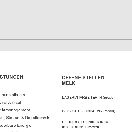
Flugblatt Sommer 2021
ISTUNGEN
OFFENE STELLEN
MELK
troinstallation
LAGERMITARBEITER:IN (m/w/d)
erialverkauf
jektmanagement
SERVICETECHNIKER:IN (m/w/d)
s-, Steuer- & Regeltechnik
ELEKTROTECHNIKER:IN IM
euerbare Energie
INNENDIENST (m/w/d)