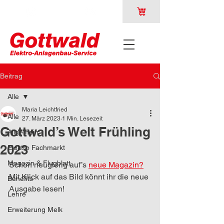
Beitrag
Alle
Maria Leichtfried
Alle
27. März 2023
1 Min. Lesezeit
Gottwald’s Welt Frühling
Allgemein
2023
Elektro Fachmarkt
Magazin & Flugblatt
Schon neugierig auf’s 
neue Magazin?
Mit Klick auf das Bild könnt ihr die neue 
Benefits
Ausgabe lesen!
Lehre
Erweiterung Melk