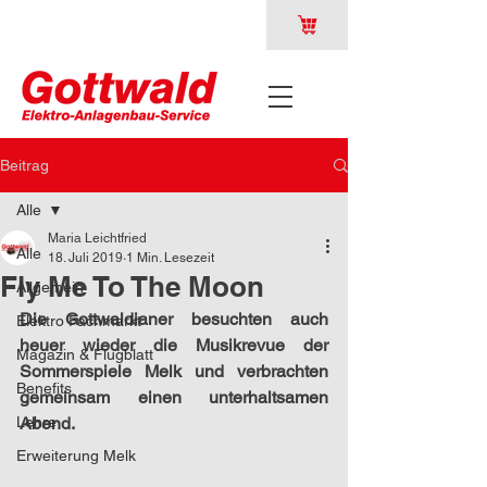
Beitrag
Alle
Maria Leichtfried
Alle
18. Juli 2019
1 Min. Lesezeit
Fly Me To The Moon
Allgemein
Die Gottwaldianer besuchten auch 
Elektro Fachmarkt
heuer wieder die Musikrevue der 
Magazin & Flugblatt
Sommerspiele Melk und verbrachten 
Benefits
gemeinsam einen unterhaltsamen 
Lehre
Abend.
Erweiterung Melk