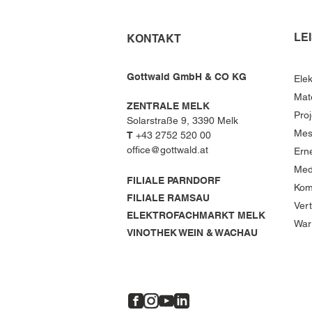
LE
KONTAKT
Gottwald GmbH & CO KG
Elek
Mat
ZENTRALE MELK
Bester Ausbildungsbetrieb
Pro
Solarstraße 9, 3390 Melk
in Österreich
Mes
T
+43 2752 520 00
office@gottwald.at
Ern
Med
FILIALE PARNDORF
Kom
FILIALE RAMSAU
Ver
ELEKTROFACHMARKT MELK
War
VINOTHEK WEIN & WACHAU