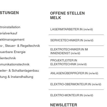
ISTUNGEN
OFFENE STELLEN
MELK
troinstallation
LAGERMITARBEITER:IN (m/w/d)
Frauen in der Technik
erialverkauf
jektmanagement
SERVICETECHNIKER:IN (m/w/d)
s-, Steuer- & Regeltechnik
ELEKTROTECHNIKER:IN IM
euerbare Energie
INNENDIENST (m/w/d)
ientechnik
PROJEKTLEITER:IN
munikationstechnik
ELEKTROTECHNIK (m/w/d)
teiler- & Schaltanlagenbau
ANLAGENÜBERPRÜFER:IN (m/w/d)
tung & Instandhaltung
ELEKTRO-OBERMONTEUR:IN (m/w/d)
ELEKTRO-MONTEUR:IN (m/w/d)
NEWSLETTER