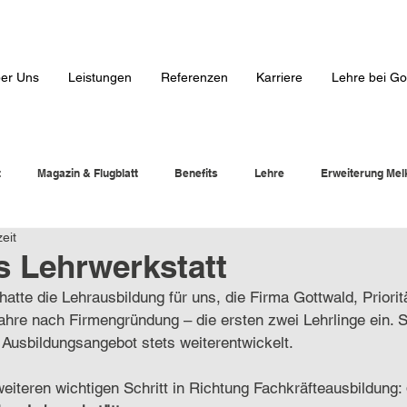
er Uns
Leistungen
Referenzen
Karriere
Lehre bei Go
t
Magazin & Flugblatt
Benefits
Lehre
Erweiterung Mel
eit
s Lehrwerkstatt
tte die Lehrausbildung für uns, die Firma Gottwald, Priorität
Jahre nach Firmengründung – die ersten zwei Lehrlinge ein. S
Ausbildungsangebot stets weiterentwickelt.
eiteren wichtigen Schritt in Richtung Fachkräfteausbildung: 