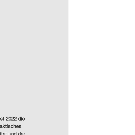
st 2022 die 
aktisches 
tet und der 