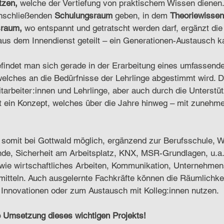
tzen,
 welche der Vertiefung von praktischem Wissen dienen
nschließenden 
Schulungsraum
 geben, in dem 
Theoriewissen
sraum, 
wo entspannt und getratscht werden darf, ergänzt die
 aus dem Innendienst geteilt – ein Generationen-Austausch ka
findet man sich gerade in der Erarbeitung eines umfassend
elches an die Bedürfnisse der Lehrlinge abgestimmt wird. D
tarbeiter:innen und Lehrlinge, aber auch durch die Unterst
t ein Konzept, welches über die Jahre hinweg – mit zunehm
s somit bei Gottwald möglich, ergänzend zur Berufsschule, 
de, Sicherheit am Arbeitsplatz, KNX, MSR-Grundlagen, u.a. 
wie wirtschaftliches Arbeiten, Kommunikation, Unternehmen
mitteln. Auch ausgelernte Fachkräfte können die Räumlichkei
Innovationen oder zum Austausch mit Kolleg:innen nutzen. 
e Umsetzung dieses wichtigen Projekts! 