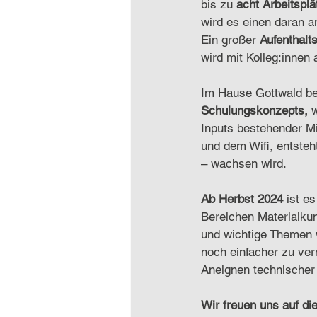
bis zu 
acht Arbeitsplä
wird es einen daran a
Ein großer 
Aufenthalt
wird mit Kolleg:innen
Im Hause Gottwald be
Schulungskonzepts, 
w
Inputs bestehender Mi
und dem Wifi, entsteh
– wachsen wird.
Ab Herbst 2024 
ist e
Bereichen Materialkun
und wichtige Themen 
noch einfacher zu ver
Aneignen technischer 
Wir freuen uns auf di