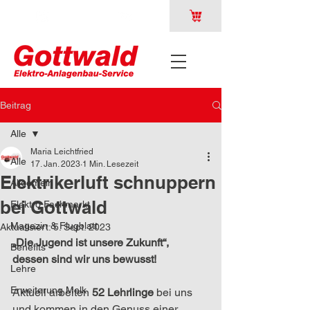
Beitrag
Alle
Maria Leichtfried
Alle
17. Jan. 2023
1 Min. Lesezeit
Elektrikerluft schnuppern
Allgemein
bei Gottwald
Elektro Fachmarkt
Magazin & Flugblatt
Aktualisiert:
5. Sept. 2023
„Die Jugend ist unsere Zukunft“, 
Benefits
dessen sind wir uns bewusst! 
Lehre
Erweiterung Melk
Aktuell arbeiten 
52 Lehrlinge
 bei uns 
und kommen in den Genuss einer 