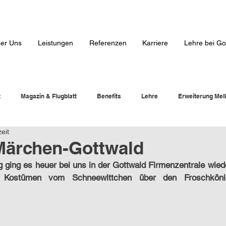
er Uns
Leistungen
Referenzen
Karriere
Lehre bei Go
t
Magazin & Flugblatt
Benefits
Lehre
Erweiterung Mel
eit
Märchen-Gottwald
ging es heuer bei uns in der Gottwald Firmenzentrale wieder 
en Kostümen vom Schneewittchen über den Froschkön