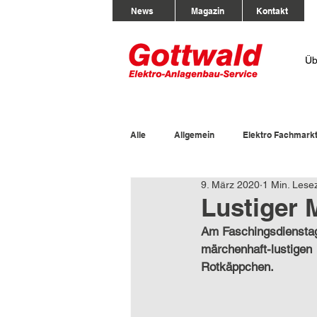
News
Magazin
Kontakt
Üb
Alle
Allgemein
Elektro Fachmark
9. März 2020
1 Min. Lesez
Lustiger 
Am Faschingsdienstag 
märchenhaft-lustig
Rotkäppchen.