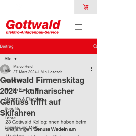
Beitrag
Alle
Marco Heigl
Alle
27. März 2024
1 Min. Lesezeit
Gottwald Firmenskitag
Allgemein
2024 – kulinarischer
Elektro Fachmarkt
Magazin & Flugblatt
Genuss trifft auf
Benefits
Skifahren
Lehre
23 Gottwald Kolleg:innen haben beim 
Erweiterung Melk
diesjährigen 
Genuss Wedeln am 