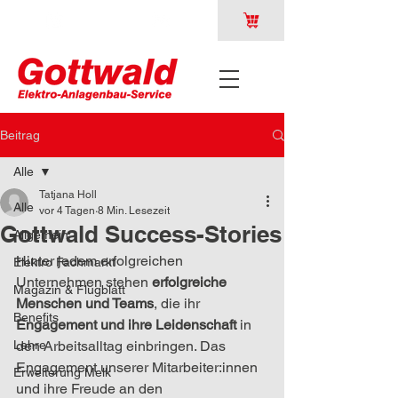
Beitrag
Alle
Tatjana Holl
Alle
vor 4 Tagen
8 Min. Lesezeit
Gottwald Success-Stories
Allgemein
Hinter jedem erfolgreichen 
Elektro Fachmarkt
Unternehmen stehen
 erfolgreiche 
Magazin & Flugblatt
Menschen und Teams
, die ihr 
Benefits
Engagement und ihre Leidenschaft
 in 
Lehre
den Arbeitsalltag einbringen. Das 
Engagement unserer Mitarbeiter:innen 
Erweiterung Melk
und ihre Freude an den 