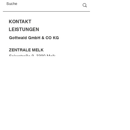
KONTAKT
LEISTUNGEN
Gottwald GmbH & CO KG
ZENTRALE MELK
Solarstraße 9, 3390 Melk
T
+43 2752 520 00
office@gottwald.at
FILIALE PARNDORF
FILIALE RAMSAU
ELEKTROFACHMARKT MELK
VINOTHEK WEIN & WACHAU