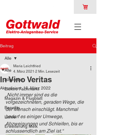
Beitrag
Alle
Maria Leichtfried
Alle
4. März 2021
2 Min. Lesezeit
In Vino Veritas
Allgemein
Aktualisiert:
10. März 2022
Elektro Fachmarkt
„Nicht immer sind es die 
Magazin & Flugblatt
vorgezeichneten, geraden Wege, die 
Benefits
der Mensch einschlägt. Manchmal 
bedarf es einiger Umwege, 
Lehre
Abzweigungen und Schleifen, bis er 
Erweiterung Melk
schlussendlich am Ziel ist.“