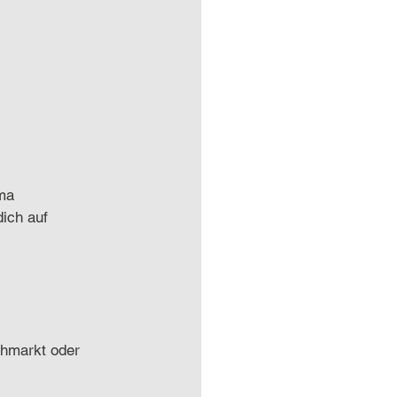
ma 
dich auf 
chmarkt oder 