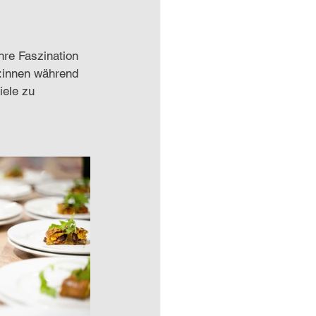
hre Faszination 
d:innen während 
ele zu 