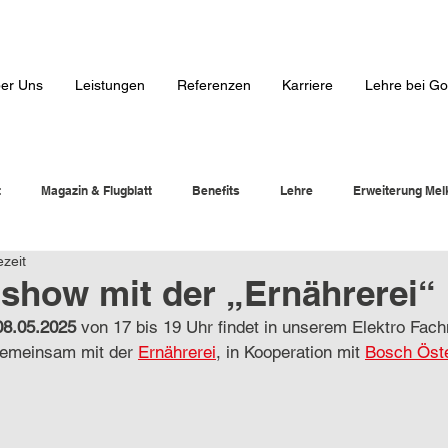
er Uns
Leistungen
Referenzen
Karriere
Lehre bei Go
t
Magazin & Flugblatt
Benefits
Lehre
Erweiterung Mel
ezeit
show mit der „Ernährerei“
08.05.2025 
von 17 bis 19 Uhr findet in unserem Elektro Fach
emeinsam mit der 
Ernährerei
, in Kooperation mit 
Bosch Öste