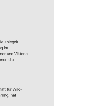
ie spiegelt 
g ist 
ner und Viktoria 
nnen die 
aft für Wild- 
rung, hat 