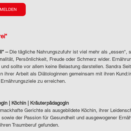
NMELDEN
ei“
l“ –
Die tägliche Nahrungszufuhr ist viel mehr als „essen“, s
nalität, Persönlichkeit, Freude oder Schmerz wider. Ernährun
l und sollte vor allem keine Belastung darstellen. Sandra Seit
n ihrer Arbeit als Diätologinnen gemeinsam mit ihren Kund:i
n Ernährungsziele zu erreichen.
ogin | Köchin | Kräuterpädagogin
hmackhafte Gerichte als ausgebildete Köchin, ihrer Leidensch
, sowie der Passion für Gesundheit und ausgewogener Ernäh
Sandra als Diätologin ihren Traumberuf gefunden. 		