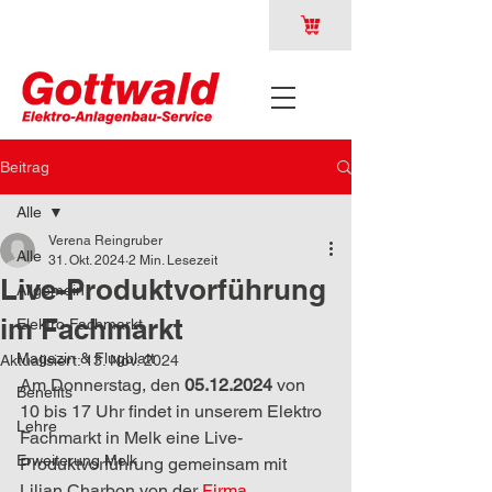
Beitrag
Alle
Verena Reingruber
Alle
31. Okt. 2024
2 Min. Lesezeit
Live-Produktvorführung
Allgemein
im Fachmarkt
Elektro Fachmarkt
Magazin & Flugblatt
Aktualisiert:
13. Nov. 2024
Am Donnerstag, den 
05.12.2024 
von 
Benefits
10 bis 17 Uhr findet in unserem Elektro 
Lehre
Fachmarkt in Melk eine Live-
Erweiterung Melk
Produktvorführung gemeinsam mit 
Lilian Charbon von der 
Firma 