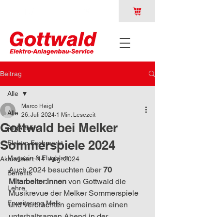
Beitrag
Alle
Marco Heigl
Alle
26. Juli 2024
1 Min. Lesezeit
Gottwald bei Melker
Allgemein
Sommerspiele 2024
Elektro Fachmarkt
Magazin & Flugblatt
Aktualisiert:
14. Aug. 2024
Auch 2024 besuchten über 
70 
Benefits
Mitarbeiter:innen
 von Gottwald die 
Lehre
Musikrevue der Melker Sommerspiele 
Erweiterung Melk
und verbrachten gemeinsam einen 
unterhaltsamen Abend in der 