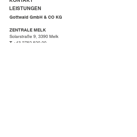
KONTAKT
LEISTUNGEN
Gottwald GmbH & CO KG
ZENTRALE MELK
Solarstraße 9, 3390 Melk
T
+43 2752 520 00
office@gottwald.at
FILIALE PARNDORF
FILIALE RAMSAU
ELEKTROFACHMARKT MELK
VINOTHEK WEIN & WACHAU
OFFENE STELLEN