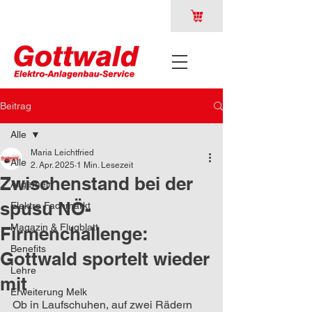
Beitrag
Alle
Maria Leichtfried
Alle
2. Apr. 2025
1 Min. Lesezeit
Zwischenstand bei der
Allgemein
spusu NÖ-
Elektro Fachmarkt
Magazin & Flugblatt
Firmenchallenge:
Benefits
Gottwald sportelt wieder
Lehre
mit
Erweiterung Melk
Ob in Laufschuhen, auf zwei Rädern 