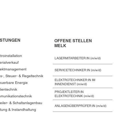
ISTUNGEN
OFFENE STELLEN
MELK
troinstallation
LAGERMITARBEITER:IN (m/w/d)
erialverkauf
jektmanagement
SERVICETECHNIKER:IN (m/w/d)
s-, Steuer- & Regeltechnik
ELEKTROTECHNIKER:IN IM
euerbare Energie
INNENDIENST (m/w/d)
ientechnik
PROJEKTLEITER:IN
munikationstechnik
ELEKTROTECHNIK (m/w/d)
teiler- & Schaltanlagenbau
ANLAGENÜBERPRÜFER:IN (m/w/d)
tung & Instandhaltung