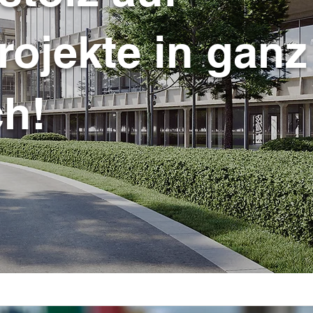
rojekte in ganz
ch!