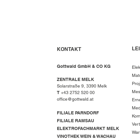
LE
KONTAKT
Gottwald GmbH & CO KG
Elek
Mat
ZENTRALE MELK
Pro
Solarstraße 9, 3390 Melk
Mes
T
+43 2752 520 00
office@gottwald.at
Ern
Med
FILIALE PARNDORF
Kom
FILIALE RAMSAU
Ver
ELEKTROFACHMARKT MELK
War
VINOTHEK WEIN & WACHAU