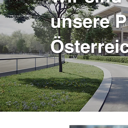
unsere P
Österrei