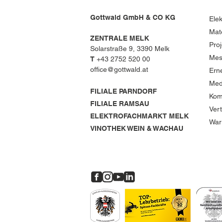
Gottwald GmbH & CO KG
Elek
Mat
ZENTRALE MELK
Pro
Solarstraße 9, 3390 Melk
Mes
T
+43 2752 520 00
office@gottwald.at
Ern
Med
FILIALE PARNDORF
Kom
FILIALE RAMSAU
Ver
ELEKTROFACHMARKT MELK
War
VINOTHEK WEIN & WACHAU