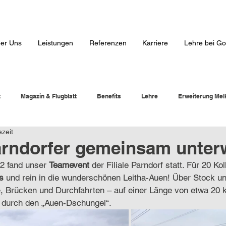
er Uns
Leistungen
Referenzen
Karriere
Lehre bei Go
t
Magazin & Flugblatt
Benefits
Lehre
Erweiterung Mel
ezeit
arndorfer gemeinsam unter
2 fand unser 
Teamevent 
der Filiale Parndorf statt. Für 20 Ko
s
 und rein in die wunderschönen Leitha-Auen! Über Stock un
Brücken und Durchfahrten – auf einer Länge von etwa 20 
 durch den „Auen-Dschungel“. 