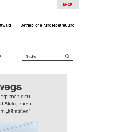
SHOP
ttwald
Betriebliche Kinderbetreuung
k
wegs
lleg:innen hieß 
d Stein, durch 
km „kämpften“ 