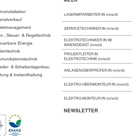
troinstallation
LAGERMITARBEITER:IN (m/w/d)
erialverkauf
jektmanagement
SERVICETECHNIKER:IN (m/w/d)
s-, Steuer- & Regeltechnik
ELEKTROTECHNIKER:IN IM
euerbare Energie
INNENDIENST (m/w/d)
ientechnik
PROJEKTLEITER:IN
munikationstechnik
ELEKTROTECHNIK (m/w/d)
teiler- & Schaltanlagenbau
ANLAGENÜBERPRÜFER:IN (m/w/d)
tung & Instandhaltung
ELEKTRO-OBERMONTEUR:IN (m/w/d)
ELEKTRO-MONTEUR:IN (m/w/d)
NEWSLETTER