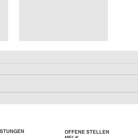
Gottwald Business Park
ISTUNGEN
OFFENE STELLEN
MELK