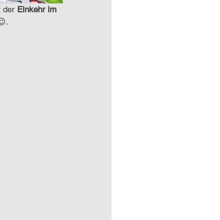
 der 
Einkehr im 
😉.